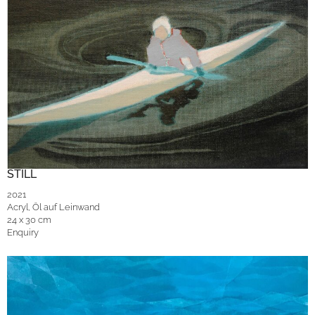
STILL
2021
Acryl, Öl auf Leinwand
24 x 30 cm
Enquiry