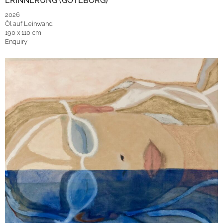
ERINNERUNG (GÖTEBORG)
2026
Öl auf Leinwand
190 x 110 cm
Enquiry