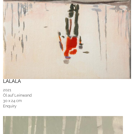
LALALA
2021
Öl auf Leinwand
30 x 24 cm
Enquiry