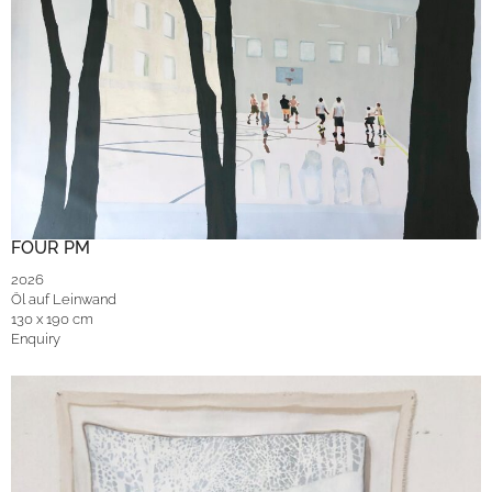
FOUR PM
2026
Öl auf Leinwand
130 x 190 cm
Enquiry