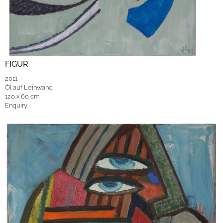
FIGUR
2011
Öl auf Leinwand
120 x 60 cm
Enquiry