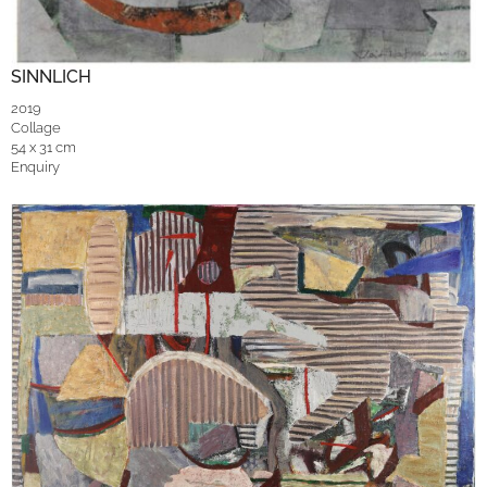
SINNLICH
2019
Collage
54 x 31 cm
Enquiry