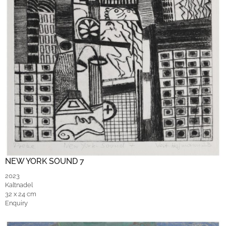
NEW YORK SOUND 7
2023
Kaltnadel
32 x 24 cm
Enquiry