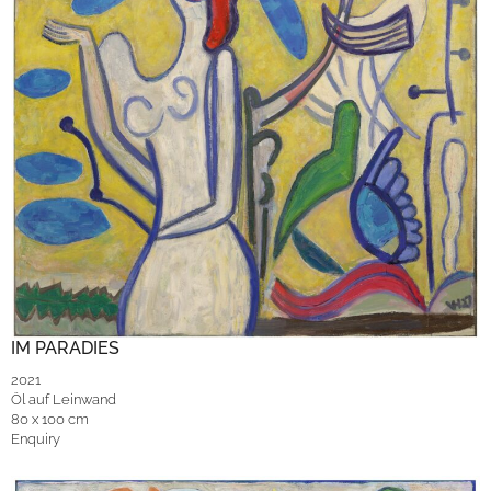
IM PARADIES
2021
Öl auf Leinwand
80 x 100 cm
Enquiry