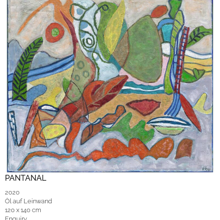
PANTANAL
2020
Öl auf Leinwand
120 x 140 cm
Enquiry