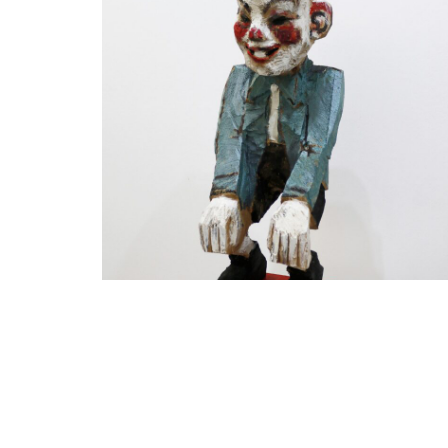
WINTER GROUP SHOW
8. Dezember 2022 - 28. Januar 2023
Jörn Grothkopp, Helge Leiberg, Hans Scheib, Annette
Schröter, Georg Schulz