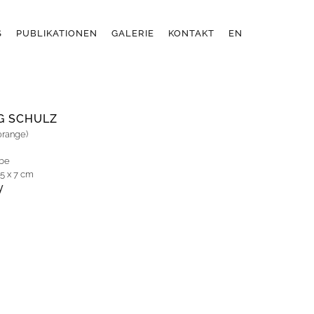
S
PUBLIKATIONEN
GALERIE
KONTAKT
EN
G SCHULZ
orange)
rbe
,5 x 7 cm
y