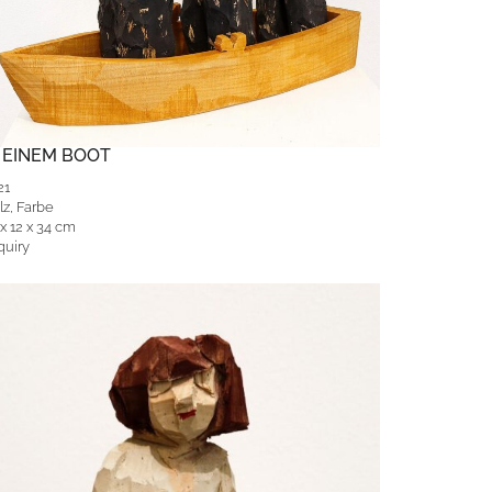
N EINEM BOOT
21
lz, Farbe
x 12 x 34 cm
quiry