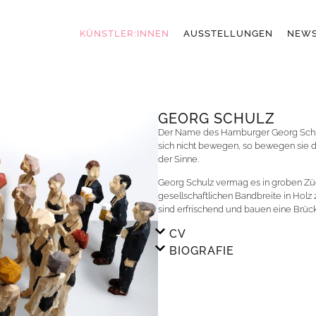
KÜNSTLER:INNEN
AUSSTELLUNGEN
NEW
GEORG SCHULZ
Der Name des Hamburger Georg Schulz
sich nicht bewegen, so bewegen sie do
der Sinne.
Georg Schulz vermag es in groben Züg
gesellschaftlichen Bandbreite in Holz
sind erfrischend und bauen eine Brüc
CV
BIOGRAFIE