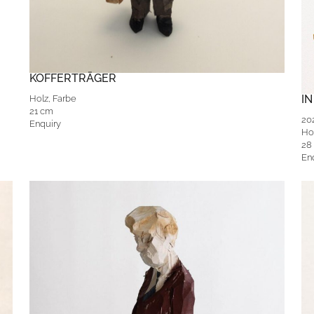
KOFFERTRÄGER
I
Holz, Farbe
21 cm
20
Enquiry
Ho
28 
En