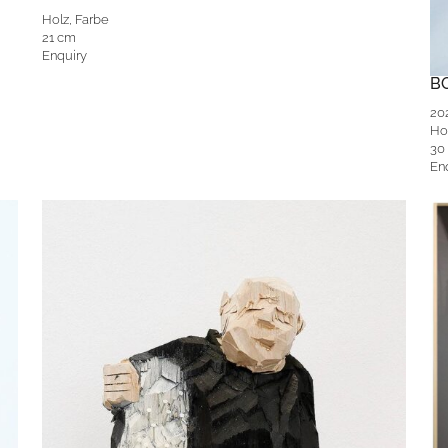
Holz, Farbe
21 cm
Enquiry
B
20
Ho
30 
En