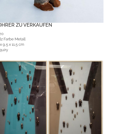
OHRER ZU VERKAUFEN
20
lz Farbe Metall
x 9,5 x 11,5 cm
quiry