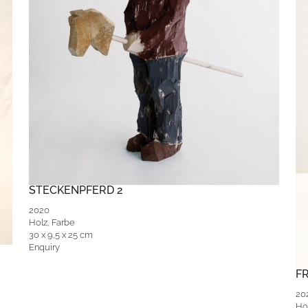
STECKENPFERD 2
2020
Holz, Farbe
30 x 9,5 x 25 cm
Enquiry
FR
20
Ho