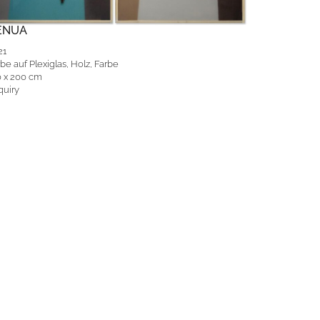
ENUA
21
be auf Plexiglas, Holz, Farbe
0 x 200 cm
quiry