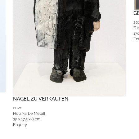
G
20
Far
17
En
NÄGEL ZU VERKAUFEN
2021
Holz Farbe Metall
35 x 17,5 x 8 cm
Enquiry