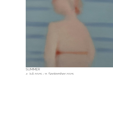
SUMMER
4. Juli 2025 - 11. September 2025
Clara Magdalena Brückmann, Ruth Bussmann, Jörn
Grothkopp, Peter Herrmann, Elke Hopfe, Peter
Lohmeyer, Christian Macketanz, Max Maus, Hans Scheib