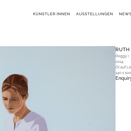
KÜNSTLER:INNEN
AUSSTELLUNGEN
NEW
RUTH
Peggy I
2014
Öl auf L
140 x 10
Enquir