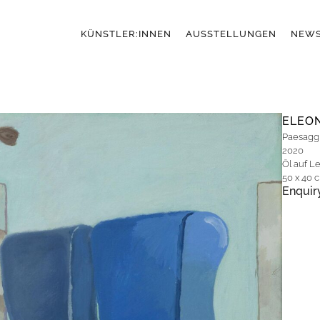
KÜNSTLER:INNEN
AUSSTELLUNGEN
NEW
ELEO
Paesaggio
2020
Öl auf L
50 x 40 
Enquir