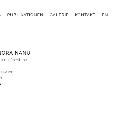
S
PUBLIKATIONEN
GALERIE
KONTAKT
EN
NORA NANU
 dal finestrino
einwand
cm
y