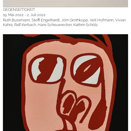
GEGENSEITIGKEIT
19. Mai 2022 - 2. Juli 2022
Ruth Bussmann, Steffi Engelhardt, Jörn Grothkopp, Veit Hofmann, Vivian
Kahra, Ralf Kerbach, Hans Scheuerecker, Kathrin Schötz