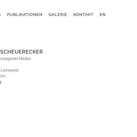
S
PUBLIKATIONEN
GALERIE
KONTAKT
EN
 SCHEUERECKER
 orangener Maske
f Leinwand
 cm
y