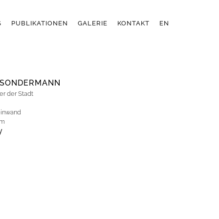
S
PUBLIKATIONEN
GALERIE
KONTAKT
EN
X SONDERMANN
er der Stadt
einwand
cm
y