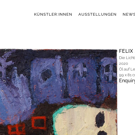
KÜNSTLER:INNEN
AUSSTELLUNGEN
NEW
FELI
Die Licht
2020
Öl auf L
99 x 81 
Enquir