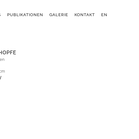
S
PUBLIKATIONEN
GALERIE
KONTAKT
EN
HOPFE
ren
 cm
y