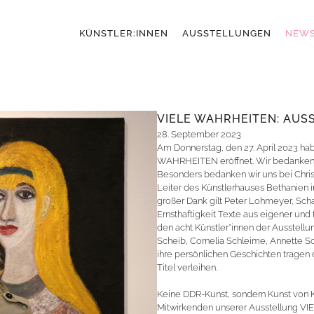
KÜNSTLER:INNEN
AUSSTELLUNGEN
NEW
VIELE WAHRHEITEN: AUS
28. September 2023
Am Donnerstag, den 27. April 2023 ha
WAHRHEITEN eröffnet. Wir bedanken u
Besonders bedanken wir uns bei Christ
Leiter des Künstlerhauses Bethanien in
großer Dank gilt Peter Lohmeyer, Sch
Ernsthaftigkeit Texte aus eigener und
den acht Künstler*innen der Ausstell
Scheib, Cornelia Schleime, Annette Sc
ihre persönlichen Geschichten tragen
Titel verleihen.
Keine DDR-Kunst, sondern Kunst von K
Mitwirkenden unserer Ausstellung V