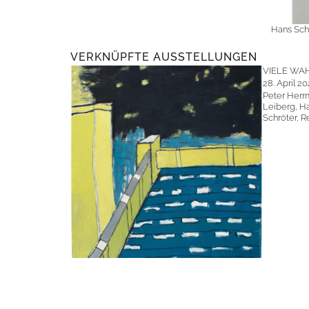
Hans Sch
VERKNÜPFTE AUSSTELLUNGEN
VIELE WA
28. April 20
Peter Herr
Leiberg, H
Schröter, R