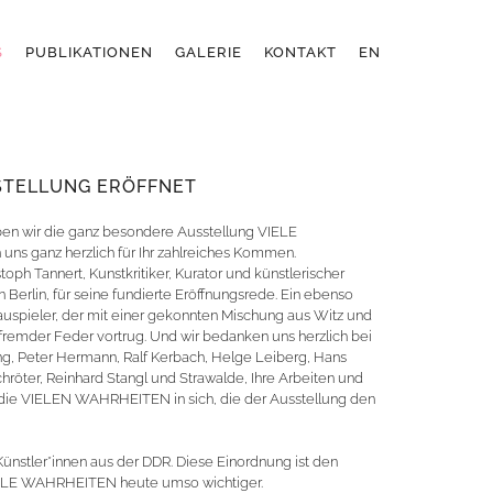
S
PUBLIKATIONEN
GALERIE
KONTAKT
EN
STELLUNG ERÖFFNET
ben wir die ganz besondere Ausstellung VIELE
ns ganz herzlich für Ihr zahlreiches Kommen.
oph Tannert, Kunstkritiker, Kurator und künstlerischer
 Berlin, für seine fundierte Eröffnungsrede. Ein ebenso
auspieler, der mit einer gekonnten Mischung aus Witz und
 fremder Feder vortrug. Und wir bedanken uns herzlich bei
ung, Peter Hermann, Ralf Kerbach, Helge Leiberg, Hans
hröter, Reinhard Stangl und Strawalde, Ihre Arbeiten und
 die VIELEN WAHRHEITEN in sich, die der Ausstellung den
ünstler*innen aus der DDR. Diese Einordnung ist den
IELE WAHRHEITEN heute umso wichtiger.