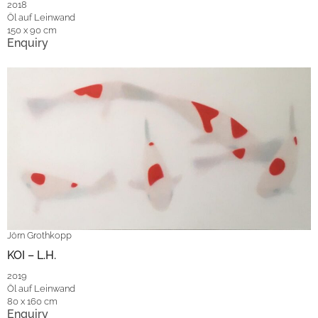
2018
Öl auf Leinwand
150 x 90 cm
Enquiry
Jörn Grothkopp
KOI – L.H.
2019
Öl auf Leinwand
80 x 160 cm
Enquiry