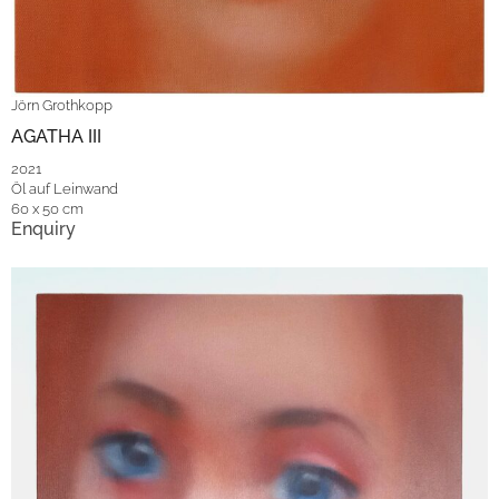
Jörn Grothkopp
AGATHA III
2021
Öl auf Leinwand
60 x 50 cm
Enquiry