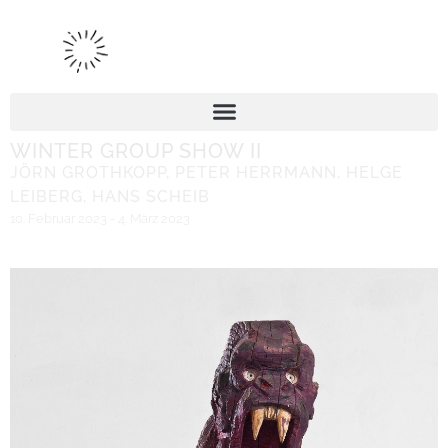
WINTER GROUP SHOW II
JÖRN GROTHKOPP
,
PETER HERRMANN
,
HELGE
LEIBERG
,
HANS SCHEIB
10. Februar 2023 - 4. März 2023