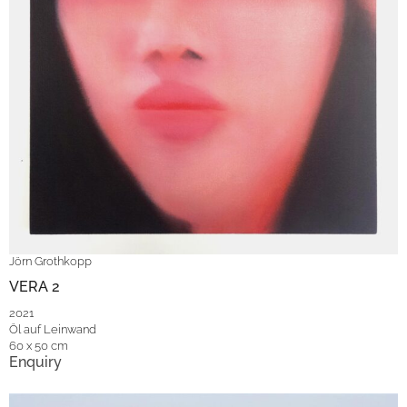
Jörn Grothkopp
VERA 2
2021
Öl auf Leinwand
60 x 50 cm
Enquiry