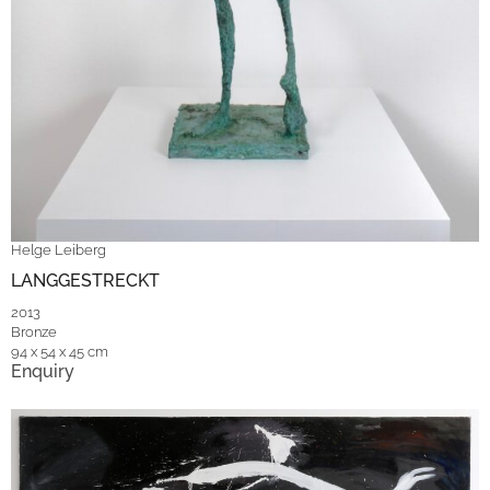
Helge Leiberg
LANGGESTRECKT
2013
Bronze
94 x 54 x 45 cm
Enquiry