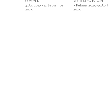
SUMMER
YESTERDAY IS GONE
4. Juli 2025 - 11. September
7. Februar 2025 - 5. April
2025
2025