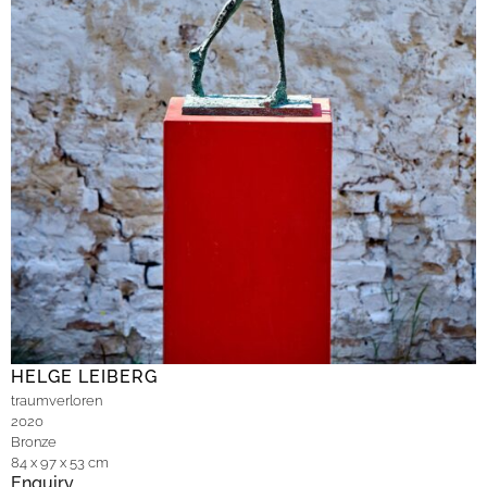
HELGE LEIBERG
traumverloren
2020
Bronze
84 x 97 x 53 cm
Enquiry