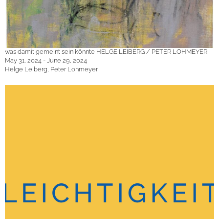
was damit gemeint sein könnte HELGE LEIBERG / PETER LOHMEYER
May 31, 2024 - June 29, 2024
Helge Leiberg, Peter Lohmeyer